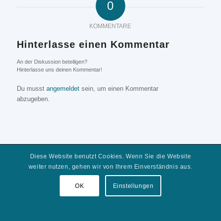
0
KOMMENTARE
Hinterlasse einen Kommentar
An der Diskussion beteiligen?
Hinterlasse uns deinen Kommentar!
Du musst
angemeldet
sein, um einen Kommentar
abzugeben.
© Handwerker Wendt
Diese Website benutzt Cookies. Wenn Sie die Website
Datenschutz
Impressum
Bildnachweise
weiter nutzen, gehen wir von Ihrem Einverständnis aus.
OK
Einstellungen